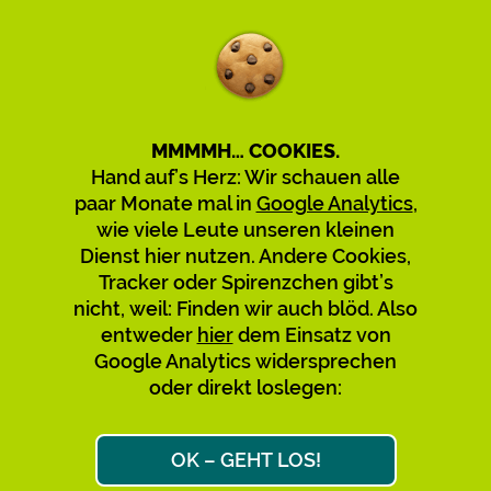
externen Webseiten Dritter, auf
deren Inhalte wir keinen Einfluss
haben. Deshalb können wir für
diese fremden Inhalte auch keine
MMMMH… COOKIES.
Gewähr übernehmen. Für die
Hand auf’s Herz: Wir schauen alle
Inhalte der verlinkten Seiten ist
paar Monate mal in
Google Analytics
,
stets der jeweilige Anbieter oder
wie viele Leute unseren kleinen
Betreiber der Seiten
Dienst hier nutzen. Andere Cookies,
Tracker oder Spirenzchen gibt’s
verantwortlich. Die verlinkten
nicht, weil: Finden wir auch blöd. Also
Seiten wurden zum Zeitpunkt der
entweder
hier
dem Einsatz von
Verlinkung auf mögliche
Google Analytics widersprechen
Rechtsverstöße überprüft.
oder direkt loslegen:
Rechtswidrige Inhalte waren zum
Zeitpunkt der Verlinkung nicht
OK – GEHT LOS!
erkennbar. Eine permanente