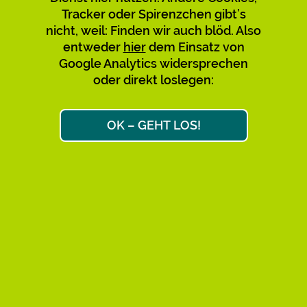
Tracker oder Spirenzchen gibt’s
Verwirrung mit den bestehenden
nicht, weil: Finden wir auch blöd. Also
zu vermeiden, empfehlen wir,
entweder
hier
dem Einsatz von
diese nicht mehr zu nutzen und zu
Google Analytics widersprechen
teilen. Bitte sagt’s auch den
oder direkt loslegen:
Leuten, über deren Links Ihr
gekommen seid. Danke!
OK – GEHT LOS!
Max & Max
Ok, weiter zum Link-Ziel
AKTIVE KURZ-URLS: 34.658
FAQ
IMPRESSUM
DATENSCHUTZ