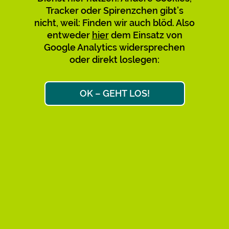
Tracker oder Spirenzchen gibt’s
Verwirrung mit den bestehenden
nicht, weil: Finden wir auch blöd. Also
zu vermeiden, empfehlen wir,
entweder
hier
dem Einsatz von
diese nicht mehr zu nutzen und zu
Google Analytics widersprechen
teilen. Bitte sagt’s auch den
oder direkt loslegen:
Leuten, über deren Links Ihr
gekommen seid. Danke!
OK – GEHT LOS!
Max & Max
Ok, weiter zum Link-Ziel
AKTIVE KURZ-URLS: 34.658
FAQ
IMPRESSUM
DATENSCHUTZ