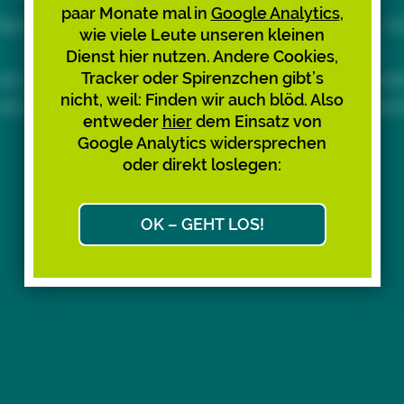
paar Monate mal in
Google Analytics
,
eue Short-URLs lassen sich nicht mehr erstellen. 
wie viele Leute unseren kleinen
Ärger und Verwirrung mit den bestehenden zu
Dienst hier nutzen. Andere Cookies,
Tracker oder Spirenzchen gibt’s
vermeiden, empfehlen wir, diese nicht mehr zu nutze
nicht, weil: Finden wir auch blöd. Also
nd zu teilen. Bitte sagt’s auch den Leuten, über der
entweder
hier
dem Einsatz von
Links Ihr gekommen seid. Danke!
Google Analytics widersprechen
oder direkt loslegen:
Max & Max
Ok, weiter zum Link-Ziel
OK – GEHT LOS!