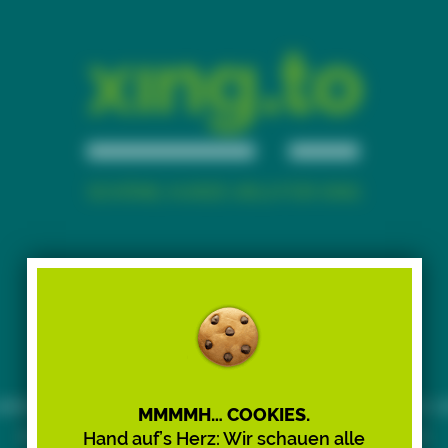
Time to say goodbye.
iebe:r Besucher:in, xing.to funktioniert nur noch bis Ju
MMMMH… COOKIES.
2026 – wir stellen den Dienst nach 15 Jahren ein.
Hand auf’s Herz: Wir schauen alle