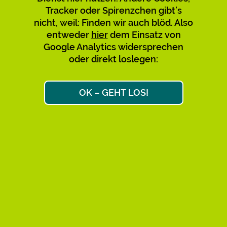
Tracker oder Spirenzchen gibt’s
Verwirrung mit den bestehenden
nicht, weil: Finden wir auch blöd. Also
zu vermeiden, empfehlen wir,
entweder
hier
dem Einsatz von
diese nicht mehr zu nutzen und zu
Google Analytics widersprechen
teilen. Bitte sagt’s auch den
oder direkt loslegen:
Leuten, über deren Links Ihr
gekommen seid. Danke!
OK – GEHT LOS!
Max & Max
Ok, weiter zum Link-Ziel
AKTIVE KURZ-URLS: 34.658
FAQ
IMPRESSUM
DATENSCHUTZ