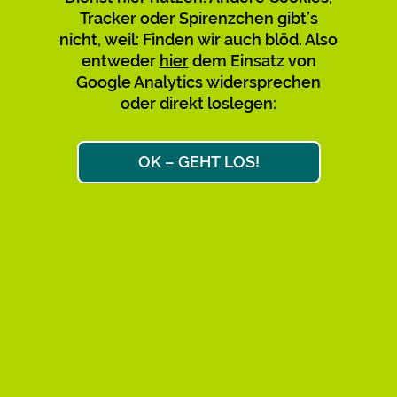
Tracker oder Spirenzchen gibt’s
Verwirrung mit den bestehenden
nicht, weil: Finden wir auch blöd. Also
zu vermeiden, empfehlen wir,
entweder
hier
dem Einsatz von
diese nicht mehr zu nutzen und zu
Google Analytics widersprechen
teilen. Bitte sagt’s auch den
oder direkt loslegen:
Leuten, über deren Links Ihr
gekommen seid. Danke!
OK – GEHT LOS!
Max & Max
Ok, weiter zum Link-Ziel
AKTIVE KURZ-URLS: 34.658
FAQ
IMPRESSUM
DATENSCHUTZ