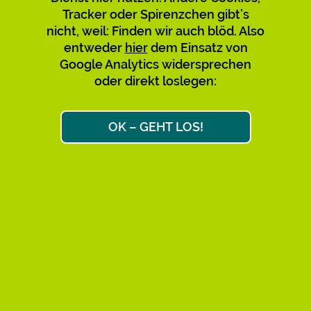
Tracker oder Spirenzchen gibt’s
Verwirrung mit den bestehenden
nicht, weil: Finden wir auch blöd. Also
zu vermeiden, empfehlen wir,
entweder
hier
dem Einsatz von
diese nicht mehr zu nutzen und zu
Google Analytics widersprechen
teilen. Bitte sagt’s auch den
oder direkt loslegen:
Leuten, über deren Links Ihr
gekommen seid. Danke!
OK – GEHT LOS!
Max & Max
Ok, weiter zum Link-Ziel
AKTIVE KURZ-URLS: 34.658
FAQ
IMPRESSUM
DATENSCHUTZ