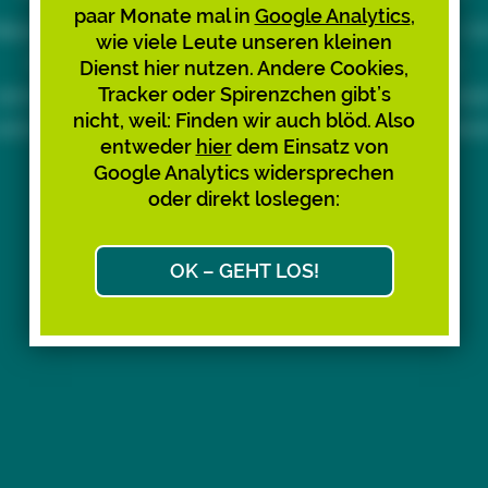
paar Monate mal in
Google Analytics
,
eue Short-URLs lassen sich nicht mehr erstellen. 
wie viele Leute unseren kleinen
Ärger und Verwirrung mit den bestehenden zu
Dienst hier nutzen. Andere Cookies,
Tracker oder Spirenzchen gibt’s
vermeiden, empfehlen wir, diese nicht mehr zu nutze
nicht, weil: Finden wir auch blöd. Also
nd zu teilen. Bitte sagt’s auch den Leuten, über der
entweder
hier
dem Einsatz von
Links Ihr gekommen seid. Danke!
Google Analytics widersprechen
oder direkt loslegen:
Max & Max
Ok, weiter zum Link-Ziel
OK – GEHT LOS!