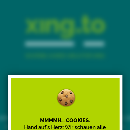
Time to say goodbye.
iebe:r Besucher:in, xing.to funktioniert nur noch bis Ju
MMMMH… COOKIES.
2026 – wir stellen den Dienst nach 15 Jahren ein.
Hand auf’s Herz: Wir schauen alle