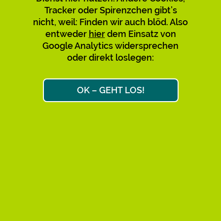
Tracker oder Spirenzchen gibt’s
Verwirrung mit den bestehenden
nicht, weil: Finden wir auch blöd. Also
zu vermeiden, empfehlen wir,
entweder
hier
dem Einsatz von
diese nicht mehr zu nutzen und zu
Google Analytics widersprechen
teilen. Bitte sagt’s auch den
oder direkt loslegen:
Leuten, über deren Links Ihr
gekommen seid. Danke!
OK – GEHT LOS!
Max & Max
Ok, weiter zum Link-Ziel
AKTIVE KURZ-URLS: 34.658
FAQ
IMPRESSUM
DATENSCHUTZ