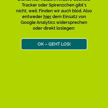
Tracker oder Spirenzchen gibt’s
Verwirrung mit den bestehenden
nicht, weil: Finden wir auch blöd. Also
zu vermeiden, empfehlen wir,
entweder
hier
dem Einsatz von
diese nicht mehr zu nutzen und zu
Google Analytics widersprechen
teilen. Bitte sagt’s auch den
oder direkt loslegen:
Leuten, über deren Links Ihr
gekommen seid. Danke!
OK – GEHT LOS!
Max & Max
Ok, weiter zum Link-Ziel
AKTIVE KURZ-URLS: 34.658
FAQ
IMPRESSUM
DATENSCHUTZ