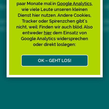
paar Monate mal in
Google Analytics
,
eue Short-URLs lassen sich nicht mehr erstellen. 
wie viele Leute unseren kleinen
Ärger und Verwirrung mit den bestehenden zu
Dienst hier nutzen. Andere Cookies,
Tracker oder Spirenzchen gibt’s
vermeiden, empfehlen wir, diese nicht mehr zu nutze
nicht, weil: Finden wir auch blöd. Also
nd zu teilen. Bitte sagt’s auch den Leuten, über der
entweder
hier
dem Einsatz von
Links Ihr gekommen seid. Danke!
Google Analytics widersprechen
oder direkt loslegen:
Max & Max
Ok, weiter zum Link-Ziel
OK – GEHT LOS!