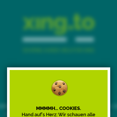
Time to say goodbye.
iebe:r Besucher:in, xing.to funktioniert nur noch bis Ju
MMMMH… COOKIES.
2026 – wir stellen den Dienst nach 15 Jahren ein.
Hand auf’s Herz: Wir schauen alle