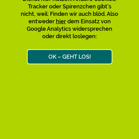
Tracker oder Spirenzchen gibt’s
Verwirrung mit den bestehenden
nicht, weil: Finden wir auch blöd. Also
zu vermeiden, empfehlen wir,
entweder
hier
dem Einsatz von
diese nicht mehr zu nutzen und zu
Google Analytics widersprechen
teilen. Bitte sagt’s auch den
oder direkt loslegen:
Leuten, über deren Links Ihr
gekommen seid. Danke!
OK – GEHT LOS!
Max & Max
Ok, weiter zum Link-Ziel
AKTIVE KURZ-URLS: 34.658
FAQ
IMPRESSUM
DATENSCHUTZ