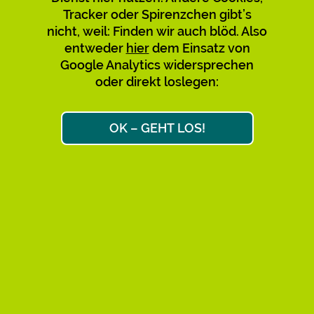
Tracker oder Spirenzchen gibt’s
Verwirrung mit den bestehenden
nicht, weil: Finden wir auch blöd. Also
zu vermeiden, empfehlen wir,
entweder
hier
dem Einsatz von
diese nicht mehr zu nutzen und zu
Google Analytics widersprechen
teilen. Bitte sagt’s auch den
oder direkt loslegen:
Leuten, über deren Links Ihr
gekommen seid. Danke!
OK – GEHT LOS!
Max & Max
Ok, weiter zum Link-Ziel
AKTIVE KURZ-URLS: 34.658
FAQ
IMPRESSUM
DATENSCHUTZ